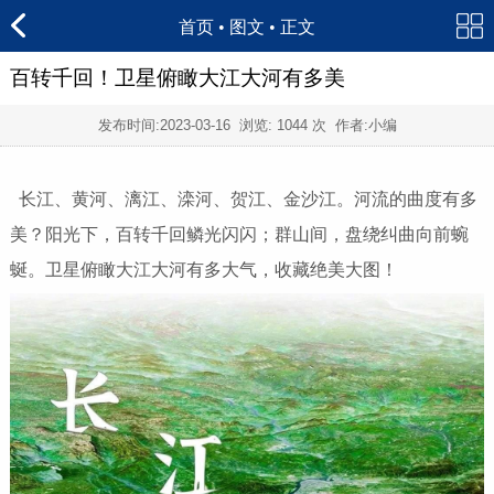
首页
•
图文
• 正文
百转千回！卫星俯瞰大江大河有多美
发布时间:
2023-03-16
浏览:
1044 次 作者:小编
长江、黄河、漓江、滦河、贺江、金沙江。河流的曲度有多
美？阳光下，百转千回鳞光闪闪；群山间，盘绕纠曲向前蜿
蜒。卫星俯瞰大江大河有多大气，收藏绝美大图！