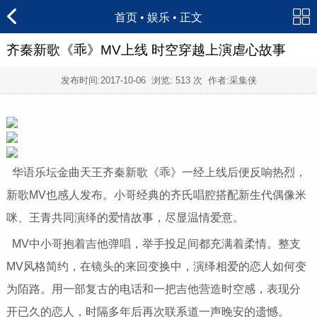
首页
•
娱乐
• 正文
齐秦新歌《乖》MV上线 时空穿越上演虐心故事
发布时间:
2017-10-06
浏览:
513 次 作者:采集侠
华语乐坛金曲天王齐秦新歌《乖》一经上线后便反响热烈，
新歌MV也感人发布。小哥经典的齐氏唱腔搭配新生代偶像米
咪、王青共同演绎的爱情故事，尽显温情爱意。
MV中小哥抱着吉他弹唱，举手投足间都充满着柔情。整支
MV风格简约，在镜头的来回变换中，演绎相爱的恋人如何变
为陌路。用一部复古的电话和一把吉他营造时空感，表现分
开已久的恋人，时隔多年后再次联系道一声晚安的遗憾。