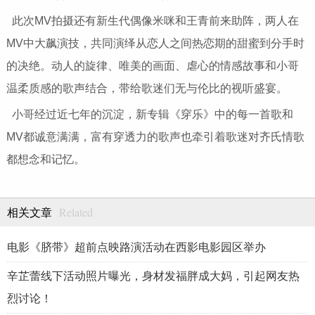
此次MV拍摄还有新生代偶像米咪和王青前来助阵，两人在
MV中大飙演技，共同演绎从恋人之间热恋期的甜蜜到分手时
的决绝。动人的旋律、唯美的画面、虐心的情感故事和小哥
温柔质感的歌声结合，带给歌迷们无与伦比的视听盛宴。
小哥经过近七年的沉淀，新专辑《穿乐》中的每一首歌和
MV都诚意满满，富有穿透力的歌声也牵引着歌迷对齐氏情歌
都想念和记忆。
Related
相关文章
电影《脐带》超前点映路演活动在西影电影园区举办
辛芷蕾线下活动照片曝光，身材发福胖成大妈，引起网友热
烈讨论！