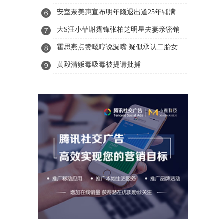
可爱听谁的
安室奈美惠宣布明年隐退出道25年铺满
童年回忆
大S汪小菲谢霆锋张柏芝明星夫妻亲密销
魂婚纱照
霍思燕点赞嗯哼说漏嘴 疑似承认二胎女
儿存在
黄毅清贩毒吸毒被提请批捕