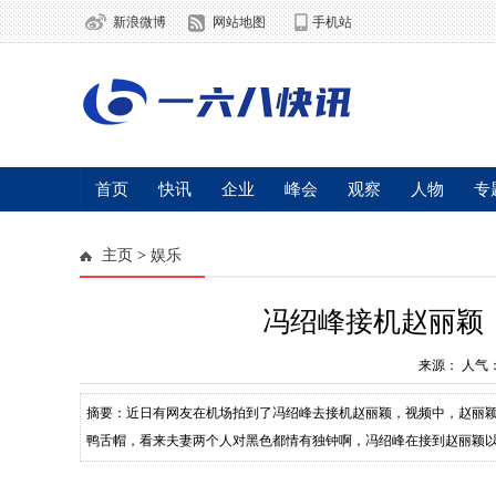
新浪微博
网站地图
手机站
首页
快讯
企业
峰会
观察
人物
专
主页
>
娱乐
冯绍峰接机赵丽颖
来源：
人气
摘要：近日有网友在机场拍到了冯绍峰去接机赵丽颖，视频中，赵丽
鸭舌帽，看来夫妻两个人对黑色都情有独钟啊，冯绍峰在接到赵丽颖以