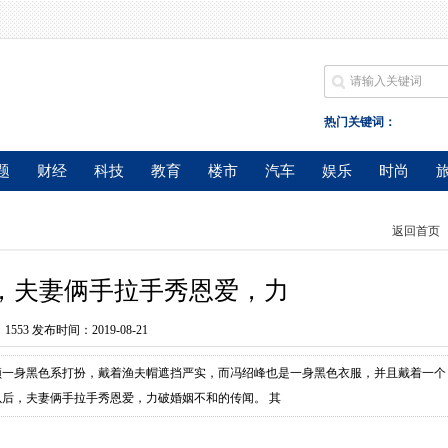
热门关键词：
题
财经
科技
教育
楼市
汽车
娱乐
时尚
返回首页
，夫妻俩手拉手秀恩爱，力
：
1553 发布时间：2019-08-21
颖一身黑色系打扮，戴着渔夫帽遮挡严实，而冯绍峰也是一身黑色衣服，并且戴着一个
后，夫妻俩手拉手秀恩爱，力破婚姻不和的传闻。 其