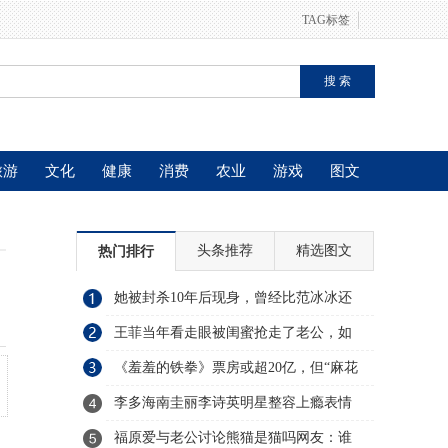
TAG标签
旅游
文化
健康
消费
农业
游戏
图文
头条推荐
精选图文
热门排行
她被封杀10年后现身，曾经比范冰冰还
火，美貌不输赵丽颖？
王菲当年看走眼被闺蜜抢走了老公，如
今48岁生活大变样！
《羞羞的铁拳》票房或超20亿，但“麻花
模式”难撑百亿市值
李多海南圭丽李诗英明星整容上瘾表情
僵硬像充气娃娃
福原爱与老公讨论熊猫是猫吗网友：谁