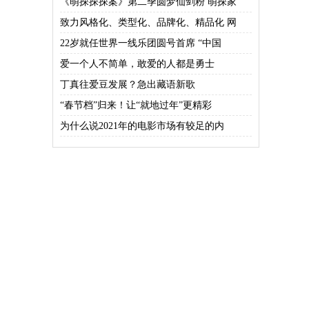
《萌探探探案》第二季圆梦仙剑粉 萌探家
致力风格化、类型化、品牌化、精品化 网
22岁就任世界一线乐团圆号首席 “中国
爱一个人不简单，敢爱的人都是勇士
丁真往爱豆发展？急出藏语新歌
“春节档”归来！让“就地过年”更精彩
为什么说2021年的电影市场有较足的内