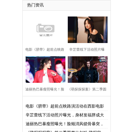
热门资讯
电影《脐带》超前点映路
辛芷蕾线下活动照片曝
演活动在西影电影园区举
光，身材发福胖成大妈，
办
引起网友热烈讨论！
迪丽热巴暴瘦照曝光！脸
《萌探探探案》第二季圆
颊消风锁骨暴突，吓坏各
梦仙剑粉 萌探家族改写李
电影《脐带》超前点映路演活动在西影电影
辛芷蕾线下活动照片曝光，身材发福胖成大
位粉丝！
逍遥赵灵儿结局
迪丽热巴暴瘦照曝光！脸颊消风锁骨暴突，