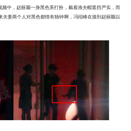
视频中，赵丽颖一身黑色系打扮，戴着渔夫帽遮挡严实，而
来夫妻两个人对黑色都情有独钟啊，冯绍峰在接到赵丽颖以